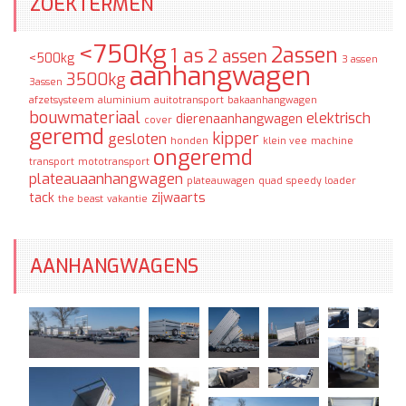
ZOEKTERMEN
<750Kg
2assen
1 as
2 assen
<500kg
3 assen
aanhangwagen
3500kg
3assen
afzetsysteem
aluminium
auitotransport
bakaanhangwagen
bouwmateriaal
elektrisch
dierenaanhangwagen
cover
geremd
kipper
gesloten
honden
klein vee
machine
ongeremd
transport
mototransport
plateauaanhangwagen
plateauwagen
quad
speedy loader
tack
zijwaarts
the beast
vakantie
AANHANGWAGENS