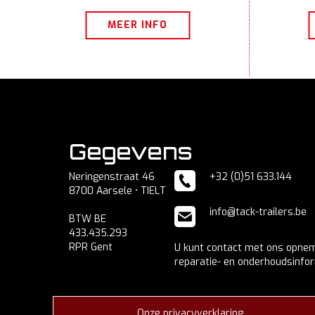
MEER INFO
Gegevens
Neringenstraat 46
+32 (0)51 633.144
8700 Aarsele • TIELT
info@tack-trailers.be
BTW BE
433.435.293
RPR Gent
U kunt contact met ons opne
reparatie- en onderhoudsinfo
Onze privacyverklaring