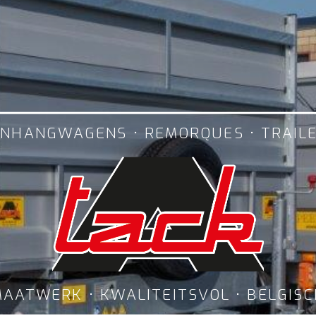
NHANGWAGENS • REMORQUES • TRAIL
AATWERK • KWALITEITSVOL • BELGIS