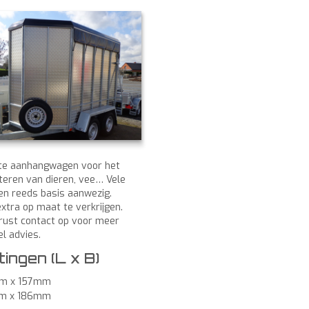
te aanhangwagen voor het
teren van dieren, vee… Vele
n reeds basis aanwezig.
xtra op maat te verkrijgen.
ust contact op voor meer
el advies.
ingen (L x B)
m x 157mm
m x 186mm