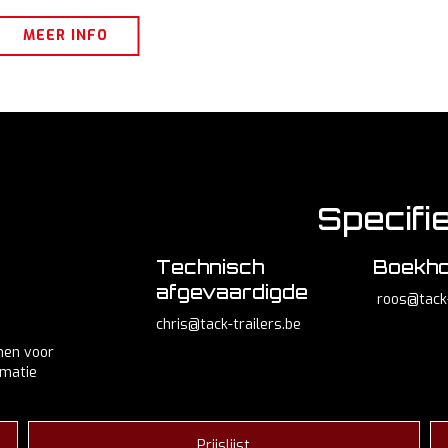
MEER INFO
Specifi
Technisch
Boekho
afgevaardigde
roos@tack-
chris@tack-trailers.be
men voor
rmatie
Prijslijst