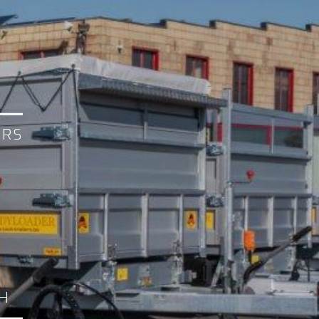
ERS
CH