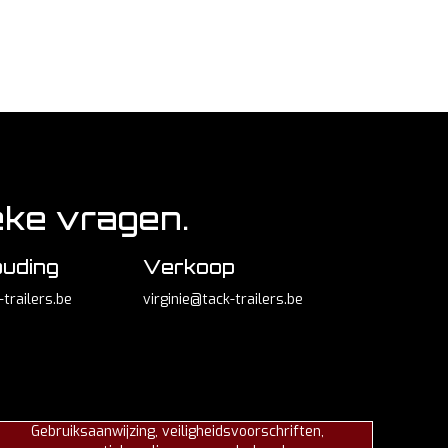
eke vragen.
uding
Verkoop
trailers.be
virginie@tack-trailers.be
Gebruiksaanwijzing, veiligheidsvoorschriften,