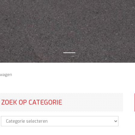
wagen
ZOEK OP CATEGORIE
Zoek
op
categorie