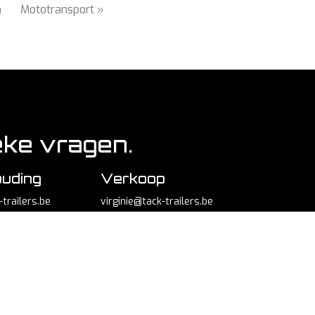
n
Mototransport »
eke vragen.
uding
Verkoop
trailers.be
virginie@tack-trailers.be
Gebruiksaanwijzing, veiligheidsvoorschriften,
garantiebepalingen en onderhoud