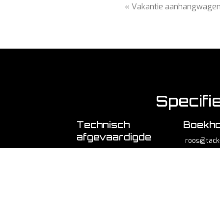
« Vakantie aanhangwage
Specifi
Technisch
Boekho
afgevaardigde
roos@tack-
chris@tack-trailers.be
men voor
rmatie
Prijslijst