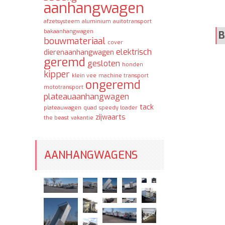
aanhangwagen
afzetsysteem
aluminium
auitotransport
bakaanhangwagen
bouwmateriaal
cover
elektrisch
dierenaanhangwagen
geremd
gesloten
honden
kipper
klein vee
machine transport
ongeremd
mototransport
plateauaanhangwagen
tack
plateauwagen
quad
speedy loader
zijwaarts
the beast
vakantie
AANHANGWAGENS