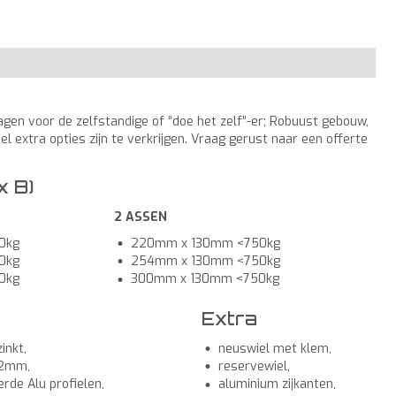
en voor de zelfstandige of “doe het zelf”-er; Robuust gebouw,
el extra opties zijn te verkrijgen. Vraag gerust naar een offerte
x B)
2 ASSEN
0kg
220mm x 130mm <750kg
0kg
254mm x 130mm <750kg
0kg
300mm x 130mm <750kg
Extra
inkt,
neuswiel met klem,
12mm,
reservewiel,
erde Alu profielen,
aluminium zijkanten,