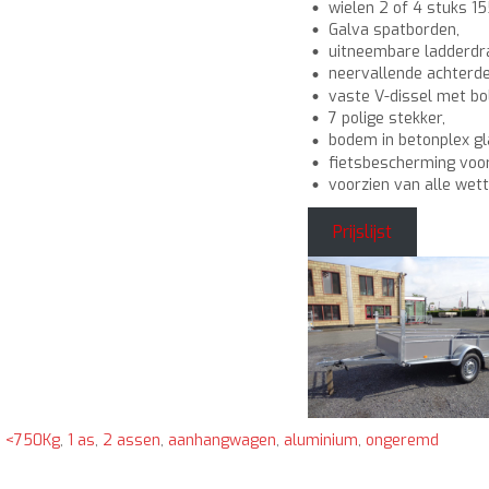
wielen 2 of 4 stuks 1
Galva spatborden,
uitneembare ladderdr
neervallende achterde
vaste V-dissel met bo
7 polige stekker,
bodem in betonplex gl
fietsbescherming voor
voorzien van alle wette
Prijslijst
<750Kg
,
1 as
,
2 assen
,
aanhangwagen
,
aluminium
,
ongeremd