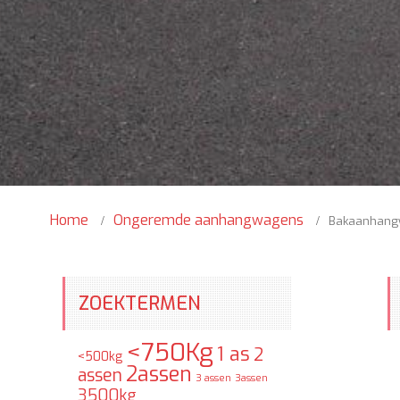
Home
Ongeremde aanhangwagens
Bakaanhang
ZOEKTERMEN
<750Kg
1 as
2
<500kg
2assen
assen
3 assen
3assen
3500kg