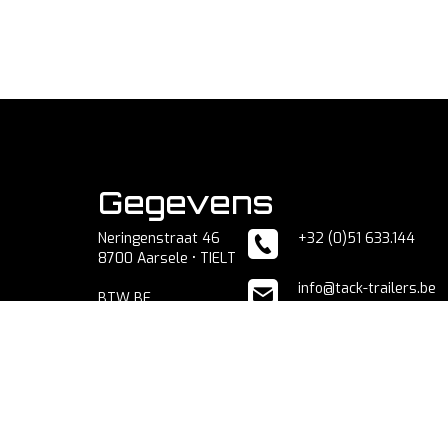
Gegevens
Neringenstraat 46
+32 (0)51 633.144
8700 Aarsele • TIELT
info@tack-trailers.be
BTW BE
433.435.293
RPR Gent
U kunt contact met ons opne
reparatie- en onderhoudsinfo
Onze privacyverklaring