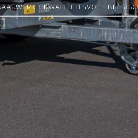
AATWERK • KWALITEITSVOL • BELGIS