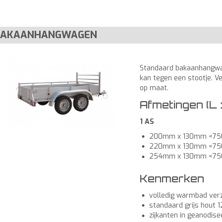
BAKAANHANGWAGEN
Standaard bakaanhangwag
kan tegen een stootje. Ve
op maat.
Afmetingen (L 
1 AS
200mm x 130mm <75
220mm x 130mm <75
254mm x 130mm <75
Kenmerken
volledig warmbad verz
standaard grijs hout 
zijkanten in geanodise