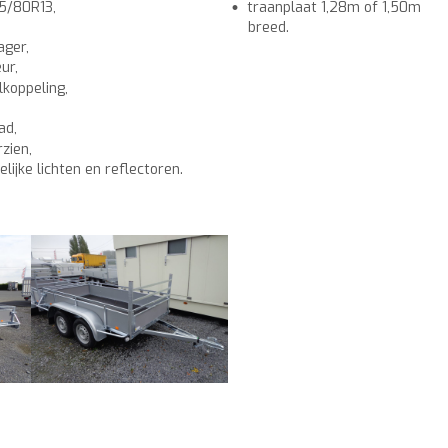
55/80R13,
traanplaat 1,28m of 1,50m
breed.
ager,
ur,
lkoppeling,
ad,
zien,
lijke lichten en reflectoren.