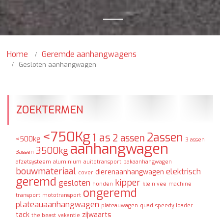
Home
Geremde aanhangwagens
Gesloten aanhangwagen
ZOEKTERMEN
<750Kg
2assen
1 as
2 assen
<500kg
3 assen
aanhangwagen
3500kg
3assen
afzetsysteem
aluminium
auitotransport
bakaanhangwagen
bouwmateriaal
elektrisch
dierenaanhangwagen
cover
geremd
kipper
gesloten
honden
klein vee
machine
ongeremd
transport
mototransport
plateauaanhangwagen
plateauwagen
quad
speedy loader
tack
zijwaarts
the beast
vakantie