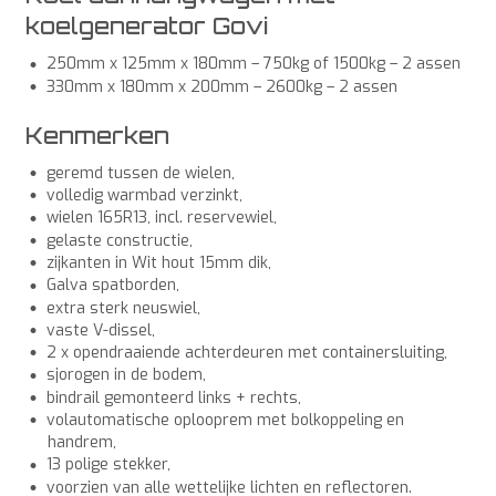
koelgenerator Govi
250mm x 125mm x 180mm – 750kg of 1500kg – 2 assen
330mm x 180mm x 200mm – 2600kg – 2 assen
Kenmerken
geremd tussen de wielen,
volledig warmbad verzinkt,
wielen 165R13, incl. reservewiel,
gelaste constructie,
zijkanten in Wit hout 15mm dik,
Galva spatborden,
extra sterk neuswiel,
vaste V-dissel,
2 x opendraaiende achterdeuren met containersluiting,
sjorogen in de bodem,
bindrail gemonteerd links + rechts,
volautomatische oplooprem met bolkoppeling en
handrem,
13 polige stekker,
voorzien van alle wettelijke lichten en reflectoren.